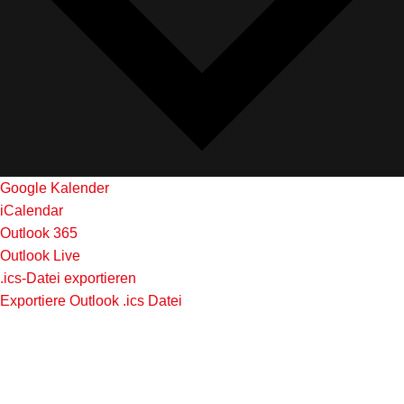
Google Kalender
iCalendar
Outlook 365
Outlook Live
.ics-Datei exportieren
Exportiere Outlook .ics Datei
ARCHIVES
Keine Archive zum Anzeigen.